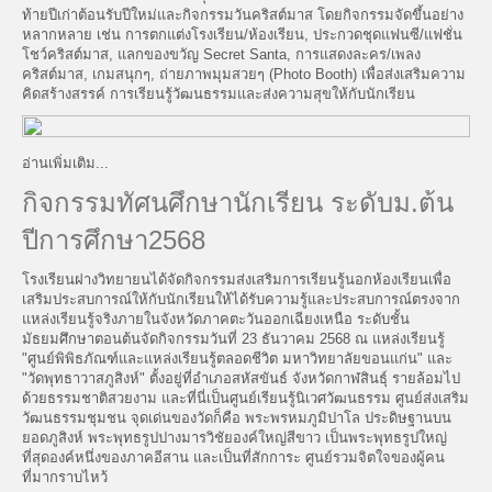
ท้ายปีเก่าต้อนรับปีใหม่และกิจกรรมวันคริสต์มาส โดยกิจกรรมจัดขึ้นอย่าง
หลากหลาย เช่น การตกแต่งโรงเรียน/ห้องเรียน, ประกวดชุดแฟนซี/แฟชั่น
โชว์คริสต์มาส, แลกของขวัญ Secret Santa, การแสดงละคร/เพลง
คริสต์มาส, เกมสนุกๆ, ถ่ายภาพมุมสวยๆ (Photo Booth) เพื่อส่งเสริมความ
คิดสร้างสรรค์ การเรียนรู้วัฒนธรรมและส่งความสุขให้กับนักเรียน
อ่านเพิ่มเติม...
กิจกรรมทัศนศึกษานักเรียน ระดับม.ต้น
ปีการศึกษา2568
โรงเรียนฝางวิทยายนได้จัดกิจกรรมส่งเสริมการเรียนรู้นอกห้องเรียนเพื่อ
เสริมประสบการณ์ให้กับนักเรียนให้ได้รับความรู้และประสบการณ์ตรงจาก
แหล่งเรียนรู้จริงภายในจังหวัดภาคตะวันออกเฉียงเหนือ ระดับชั้น
มัธยมศึกษาตอนต้นจัดกิจกรรมวันที่ 23 ธันวาคม 2568 ณ แหล่งเรียนรู้
"ศูนย์พิพิธภัณฑ์และแหล่งเรียนรู้ตลอดชีวิต มหาวิทยาลัยขอนแก่น" และ
"วัดพุทธาวาสภูสิงห์" ตั้งอยู่ที่อำเภอสหัสขันธ์ จังหวัดกาฬสินธุ์ รายล้อมไป
ด้วยธรรมชาติสวยงาม และที่นี่เป็นศูนย์เรียนรู้นิเวศวัฒนธรรม ศูนย์ส่งเสริม
วัฒนธรรมชุมชน จุดเด่นของวัดก็คือ พระพรหมภูมิปาโล ประดิษฐานบน
ยอดภูสิงห์ พระพุทธรูปปางมารวิชัยองค์ใหญ่สีขาว เป็นพระพุทธรูปใหญ่
ที่สุดองค์หนึ่งของภาคอีสาน และเป็นที่สักการะ ศูนย์รวมจิตใจของผู้คน
ที่มากราบไหว้