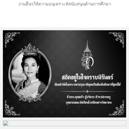
งานอื่นๆให้ความอนุเคราะห์สนับสนุนด้านการศึกษา