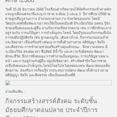
วันที่ 25-26 ธันวาคม 2568 โรงเรียนฝางวิทยายนได้จัดกิจกรรมเข้าค่ายพัก
แรมลูกเสือเนตรนารีและยุวกาชาด ระดับม.2 และม.3 ปีการศึกษา2568 ณ
ค่ายลูกเสือภูสวนกวาง อำเภอเขาสวนกวาง จังหวัดขอนแก่น โดยมี
วัตถุประสงค์เพื่อพัฒนาเยาวชนให้เป็นพลเมืองดี มีระเบียบวินัย อดทน รู้จัก
ช่วยเหลือตนเองและผู้อื่น ผ่านกิจกรรมที่หลากหลาย เช่น การฝึกทักษะการ
อยู่ร่วมกัน การแก้ปัญหา การบำเพ็ญประโยชน์ โดยมีรูปแบบกิจกรรมที่เน้น
การลงมือปฏิบัติจริง เช่น ฐานผจญภัย, เดินทางไกล, กิจกรรมรอบกองไฟ
และจิตอาสา เพื่อเสริมสร้างพัฒนาการทั้งด้านร่างกาย สติปัญญา จิตใจ
และศีลธรรม การเข้าค่ายช่วยเสริมสร้างคุณลักษณะ : ฝึกความอดทน มี
ระเบียบวินัย ตรงต่อเวลา ซื่อสัตย์ มีน้ำใจ และความรับผิดชอบ พัฒนา
ทักษะชีวิต: ฝึกการพึ่งตนเอง การทำงานเป็นหมู่คณะ การแก้ปัญหาเฉพาะ
หน้า และการอยู่ร่วมกับผู้อื่น ปลูกฝังจิตอาสา: สร้างจิตสำนึกในการช่วย
เหลือสังคมและบำเพ็ญประโยชน์โดยไม่หวังผลตอบแทน พัฒนาตนเองเต็ม
ศักยภาพ: ส่งเสริมการเรียนรู้จากประสบการณ์ตรง พัฒนาทั้งด้านร่างกาย
สติปัญญา จิตใจ และศีลธรรม เพื่อเป็นพลเมืองที่ดี
อ่านเพิ่มเติม...
กิจกรรมสร้างสรรค์สังคม ระดับชั้น
มัธยมศึกษาตอนปลาย ประจำปีการ