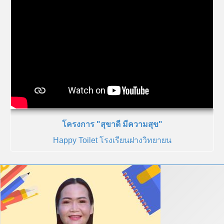
โครงการ "สุขาดี มีความสุข"
Happy Toilet โรงเรียนฝางวิทยายน