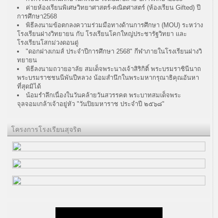
ค่ายห้องเรียนพิเศษวิทยาศาสตร์-คณิตศาสตร์ (ห้องเรียน Gifted) ปี
การศึกษา2568
พิธีลงนามข้อตกลงความร่วมมือทางด้านการศึกษา (MOU) ระหว่าง
โรงเรียนฝางวิทยายน กับ โรงเรียนโคกใหญ่ประชารัฐวิทยา และ
โรงเรียนโสกม่วงดอนดู่
"ดอกฝางเกมส์ ประจำปีการศึกษา 2568" กีฬาภายในโรงเรียนฝางวิ
ทยายน
พิธีลงนามถวายอาลัย สมเด็จพระนางเจ้าสิริกิติ์ พระบรมราชินีนาถ
พระบรมราชชนนีพันปีหลวง น้อมสำนึกในพระมหากรุณาธิคุณอันหา
ที่สุดมิได้
น้อมรำลึกเนื่องในวันคล้ายวันสวรรคต พระบาทสมเด็จพระ
จุลจอมเกล้าเจ้าอยู่หัว "วันปิยมหาราช ประจำปี ๒๕๖๘"
โครงการโรงเรียนสุจริต