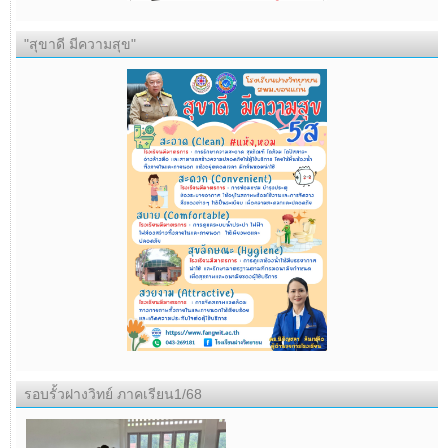
"สุขาดี มีความสุข"
รอบรั้วฝางวิทย์ ภาคเรียน1/68