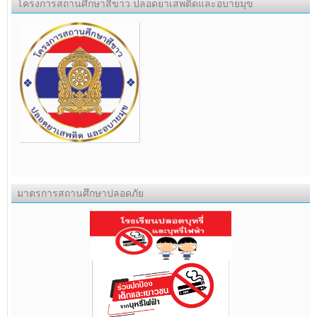
โครงการสถานศึกษาสีขาว ปลอดยาเสพติดและอบายมุข
มาตรการสถานศึกษาปลอดภัย